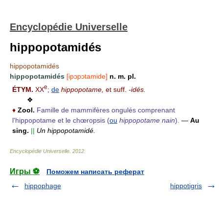
Encyclopédie Universelle
hippopotamidés
hippopotamidés
hippopotamidés
[ipɔpɔtamide]
n. m. pl.
e
ÉTYM.
XX
;
de
hippopotame,
et suff.
-idés.
❖
♦
Zool.
Famille de mammifères ongulés comprenant
l'hippopotame et le chœropsis (
ou
hippopotame nain
).
—
Au
sing.
||
Un hippopotamidé.
Encyclopédie Universelle
.
2012
.
Игры ⚽
Поможем написать реферат
hippophage
hippotigris