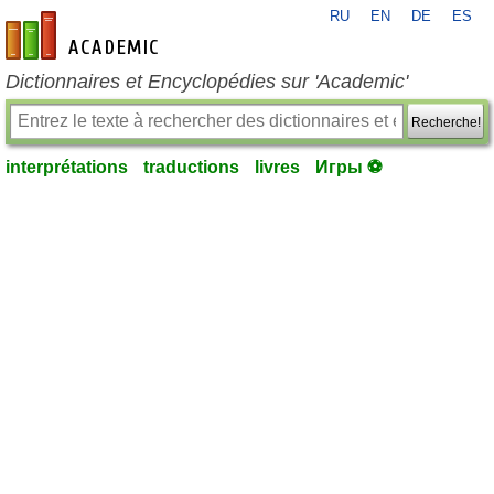
RU
EN
DE
ES
fr-academic.com
Dictionnaires et Encyclopédies sur 'Academic'
Recherche!
interprétations
traductions
livres
Игры ⚽