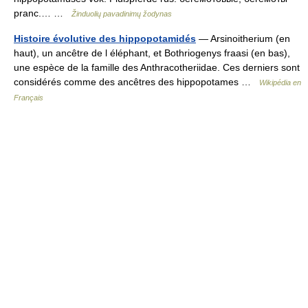
pranc.… …
Žinduolių pavadinimų žodynas
Histoire évolutive des hippopotamidés
— Arsinoitherium (en
haut), un ancêtre de l éléphant, et Bothriogenys fraasi (en bas),
une espèce de la famille des Anthracotheriidae. Ces derniers sont
considérés comme des ancêtres des hippopotames …
Wikipédia en
Français