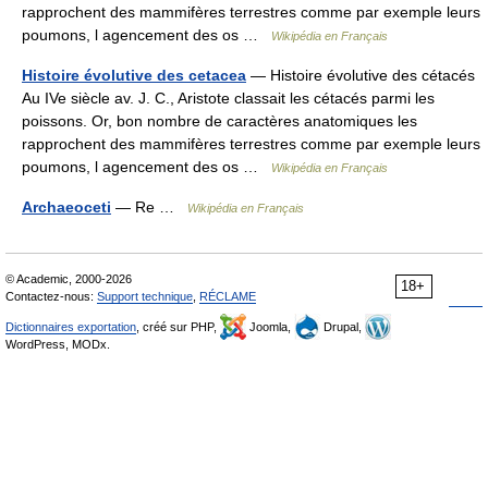
rapprochent des mammifères terrestres comme par exemple leurs
poumons, l agencement des os …
Wikipédia en Français
Histoire évolutive des cetacea
— Histoire évolutive des cétacés
Au IVe siècle av. J. C., Aristote classait les cétacés parmi les
poissons. Or, bon nombre de caractères anatomiques les
rapprochent des mammifères terrestres comme par exemple leurs
poumons, l agencement des os …
Wikipédia en Français
Archaeoceti
— Re …
Wikipédia en Français
© Academic, 2000-2026
18+
Contactez-nous:
Support technique
,
RÉCLAME
Dictionnaires exportation
, créé sur PHP,
Joomla,
Drupal,
WordPress, MODx.