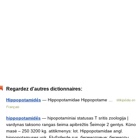
Regardez d'autres dictionnaires:
Hippopotamidés
— Hippopotamidae Hippopotame …
Wikipédia en
Français
hippopotamidés
— hipopotaminiai statusas T sritis zoologija |
vardynas taksono rangas šeima apibrėžtis Šeimoje 2 gentys. Kūno
masė – 250 3200 kg. atitikmenys: lot. Hippopotamidae angl.
hippopotamuses vok. Flußpferde rus. бегемотовые; бегемоты